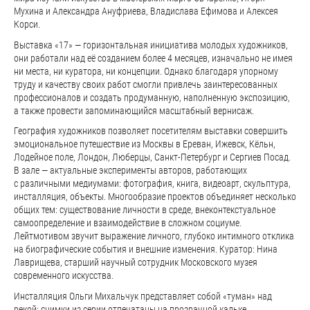
Мухина и Александра Ануфриева, Владислава Ефимова и Алексея
Корси.
Выставка «17» — горизонтальная инициатива молодых художников,
они работали над её созданием более 4 месяцев, изначально не имея
ни места, ни куратора, ни концепции. Однако благодаря упорному
труду и качеству своих работ смогли привлечь заинтересованных
профессионалов и создать продуманную, наполненную экспозицию,
а также провести запоминающийся масштабный вернисаж.
География художников позволяет посетителям выставки совершить
эмоциональное путешествие из Москвы в Ереван, Ижевск, Кёльн,
Лодейное поле, Лондон, Люберцы, Санкт-Петербург и Сергиев Посад.
В зале — актуальные эксперименты авторов, работающих
с различными медиумами: фотография, книга, видеоарт, скульптура,
инсталляция, объекты. Многообразие проектов объединяет несколько
общих тем: существование личности в среде, внеконтекстуальное
самоопределение и взаимодействие в сложном социуме.
Лейтмотивом звучит выражение личного, глубоко интимного отклика
на биографические события и внешние изменения. Куратор: Нина
Лаврищева, старший научный сотрудник Московского музея
современного искусства.
Инсталляция Ольги Михальчук представляет собой «туман» над
рекой: снимки из серии отпечатаны на прозрачной кальке,