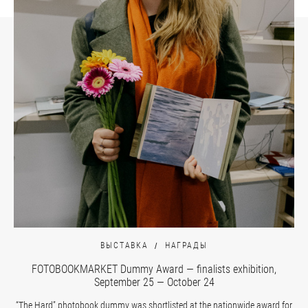
ВЫСТАВКА
НАГРАДЫ
FOTOBOOKMARKET Dummy Award — finalists exhibition,
September 25 — October 24
“The Hard” photobook dummy was shortlisted at the nationwide award for